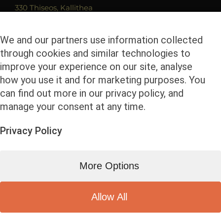
330 Thiseos, Kallithea
17675 雅典
電話號碼 210 9419279
We and our partners use information collected
through cookies and similar technologies to
傳真 2109400680
improve your experience on our site, analyse
郵件 info@olicobrokers.com
how you use it and for marketing purposes. You
can find out more in our privacy policy, and
manage your consent at any time.
Privacy Policy
© Copyright
2026 | Olicobrokers | All Rights
More Options
Reserved | Powered by
eSolution
Facebook
Instagram
LinkedIn
Allow All
My Consent Preferences