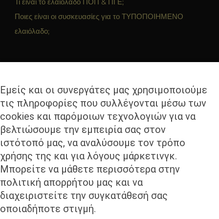
Τι είναι το ελαιόλαδο ΠΟΠ & ΠΓΕ;
Ποιες είναι οι συσκευασίες για το ΤΥΠΟΠΟΙΗΜΕΝΟ
ελαιόλαδο;
ΕΠΙΚΟΙΝΩΝΊΑ
Εμείς και οι συνεργάτες μας χρησιμοποιούμε
OLICOBROKERS Ι.Κ.Ε.
τις πληροφορίες που συλλέγονται μέσω των
Θησέως 330, Καλλιθέα
cookies και παρόμοιων τεχνολογιών για να
17675 Αθήνα
βελτιώσουμε την εμπειρία σας στον
Τηλ. 210 9419279
ιστότοπό μας, να αναλύσουμε τον τρόπο
Fax. 2109400680
χρήσης της και για λόγους μάρκετινγκ.
Μπορείτε να μάθετε περισσότερα στην
Email. info@olicobrokers.com
πολιτική απορρήτου μας και να
διαχειριστείτε την συγκατάθεσή σας
οποιαδήποτε στιγμή.