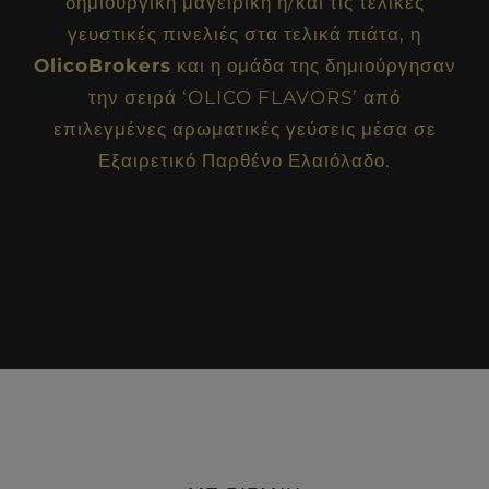
δημιουργική μαγειρική ή/και τις τελικές
γευστικές πινελιές στα τελικά πιάτα, η
OlicoBrokers
και η ομάδα της δημιούργησαν
την σειρά ‘OLICO FLAVORS’ από
επιλεγμένες αρωματικές γεύσεις μέσα σε
Εξαιρετικό Παρθένο Ελαιόλαδο.